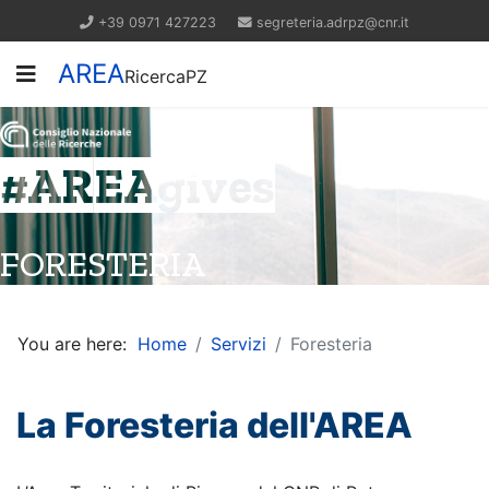
+39 0971 427223
segreteria.adrpz@cnr.it
AREA
RicercaPZ
#AREAgives
FORESTERIA
You are here:
Home
Servizi
Foresteria
La Foresteria dell'AREA